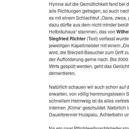
Hymne auf die Gemütlichkeit fand bei 
alle Richtungen getragen, so auch nac
es mit einem Schlachtruf „Oans, zwoa, 
dazu dürfte aus dem nicht minder berü
Hofbräuhaus“ stammen, das von
Wilhe
Siegfried Richter
(Text) verfasst wurd
jeweiligen Kapellmeister mit einem „Di
wird, die Bierzelt-Besucher zum Griff
der Aufforderung gerne nach. Bis 3000 
Wirts gespült werden, geht das Gerücht.
dementieren.
Natürlich schauen wir auch schon auf d
erwarten, von völlig hemmungslosem Sc
schnellem Heimweg ist da alles vertret
internen „Klima“ geschuldet. Natürlich 
Dauerbrenner Hulapalu, Achterbahn u
Na ein paar Pflichtweihnachtslieder si