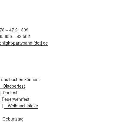
8 – 47 21 899
35 955 – 42 502
nlight-partyband [dot] de
e uns buchen können:
Oktoberfest
 Dorffest
Feuerwehrfest
|
Weihnachtsfeier
eburtstag