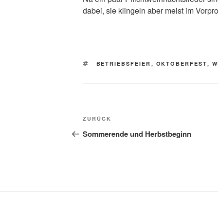
dabei, sie klingeln aber meist im V
SCHLAGWÖRTER
BETRIEBSFEIER
,
OKTOBERFEST
,
W
Beitragsnavigation
Vorheriger
ZURÜCK
Beitrag
Sommerende und Herbstbeginn