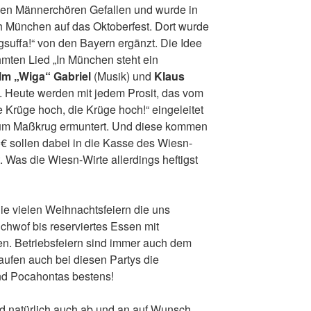
den Männerchören Gefallen und wurde in
h München auf das Oktoberfest. Dort wurde
gsuffa!“ von den Bayern ergänzt. Die Idee
hmten Lied „In München steht ein
lm „Wiga“ Gabriel
(Musik) und
Klaus
e. Heute werden mit jedem Prosit, das vom
e Krüge hoch, die Krüge hoch!“ eingeleitet
 zum Maßkrug ermuntert. Und diese kommen
€ sollen dabei in die Kasse des Wiesn-
 Was die Wiesn-Wirte allerdings heftigst
ie vielen Weihnachtsfeiern die uns
hwof bis reserviertes Essen mit
en. Betriebsfeiern sind immer auch dem
laufen auch bei diesen Partys die
nd Pocahontas bestens!
nd natürlich auch ab und an auf Wunsch