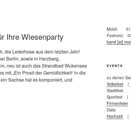
PARTYBAND
Mobil: 017
ür Ihre Wiesenparty
Festnetz: 0
band [at] moo
ch, die Lederhose aus dem letzten Jahr!
ei Berlin, sowie in Herzberg,
m, neu ist auch das Strandbad Wukensee
EVENTS
s mit „Ein Prosit der Gemütlichkeit“ in die
zu denen Si
, ein Sachse hat es komponiert, und
Volksfest
|
.
Stadtfest |
Sporfest | 
Firmenfeier
Gala
Hochzeit
| G