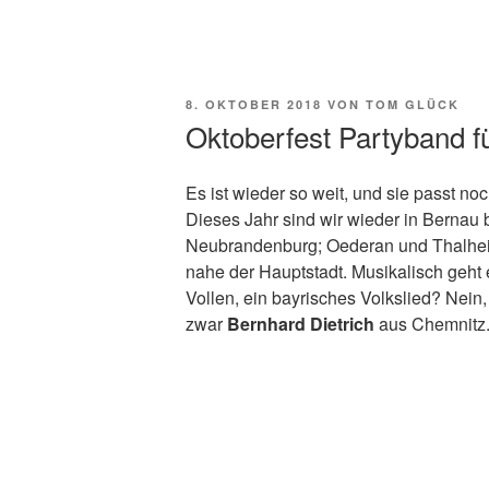
Zum
Inhalt
springen
MOONLIGHT 
VERÖFFENTLICHT
8. OKTOBER 2018
VON
TOM GLÜCK
AM
Oktoberfest Partyband f
Es ist wieder so weit, und sie passt no
Dieses Jahr sind wir wieder in Bernau b
Neubrandenburg; Oederan und Thalhei
nahe der Hauptstadt. Musikalisch geht e
Vollen, ein bayrisches Volkslied? Nein
zwar
Bernhard Dietrich
aus Chemnitz