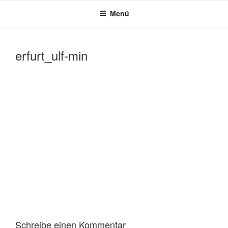
Zum
Menü
Inhalt
MOONLIGHT PARTYBAND
springen
erfurt_ulf-min
Schreibe einen Kommentar